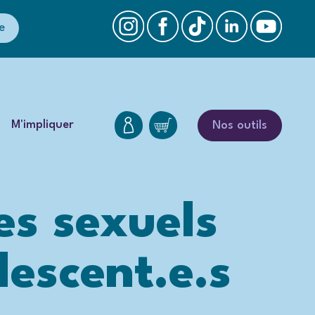
e
M'impliquer
Nos outils
es sexuels
lescent.e.s