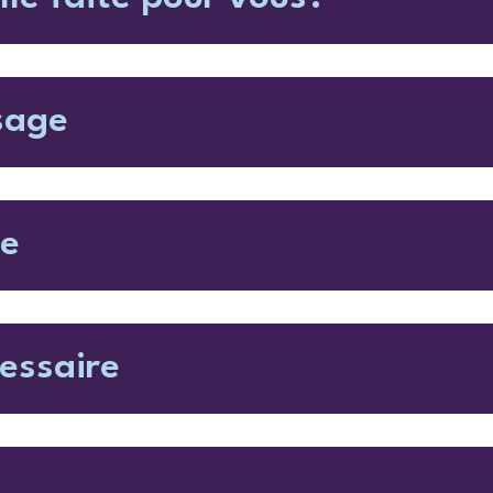
sage
ue
essaire