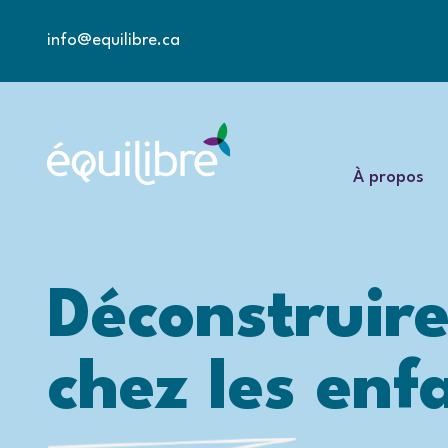
info@equilibre.ca
À propos
Déconstruire
chez les enf