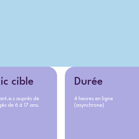
ic cible
Durée
ant.e.s auprès de
4 heures en ligne
gés de 6 à 17 ans.
(asynchrone)