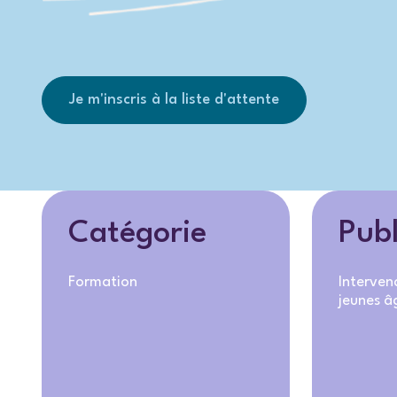
Je m'inscris à la liste d'attente
Catégorie
Publ
Formation
Interven
jeunes â