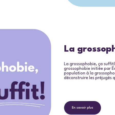
La grossoph
La grossophobie, ça suffit!
grossophobie initiée par Équ
population à la grossophob
déconstruire les préjugés q
En savoir plus