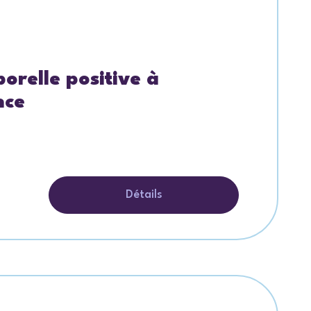
orelle positive à
nce
Détails