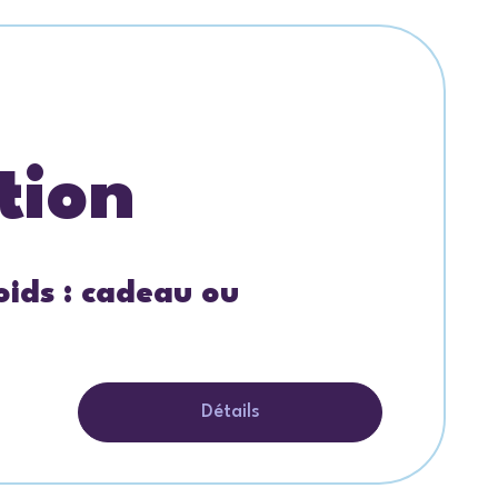
tion
oids : cadeau ou
Détails