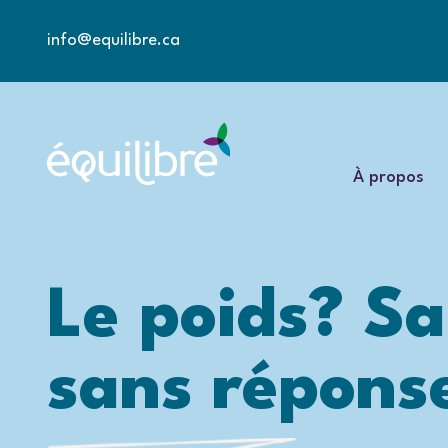
info@equilibre.ca
À propos
Le poids? S
sans répon