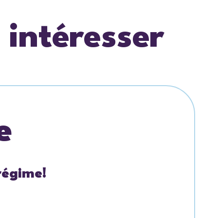
 intéresser
e
régime!