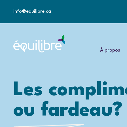
info@equilibre.ca
À propos
Les complime
ou fardeau?