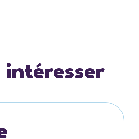
 intéresser
e