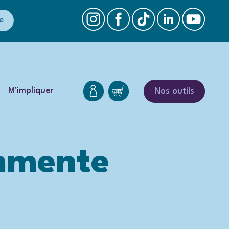
e
M'impliquer
Nos outils
ommente