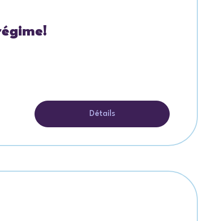
régime!
Détails