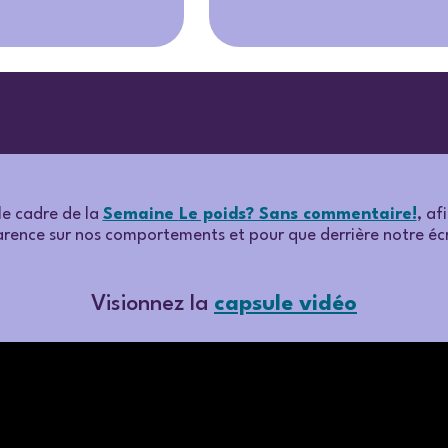
le cadre de la
Semaine
Le poids? Sans commentaire!
, af
apparence sur nos comportements et pour que derrière notre 
Visionnez la
capsule vidéo