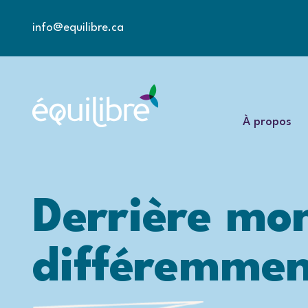
info@equilibre.ca
À propos
Derrière mo
différemme