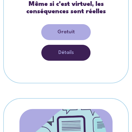
Même si c'est virtuel, les
conséquences sont réelles
Gratuit
Détails