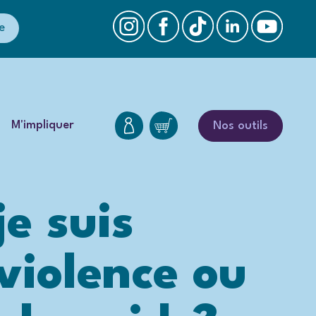
e
M'impliquer
Nos outils
je suis
violence ou