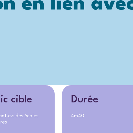
on en lien avec
ic cible
Durée
ant.e.s des écoles
4m40
res