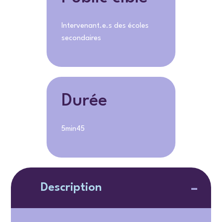
Intervenant.e.s des écoles
secondaires
Durée
5min45
Description