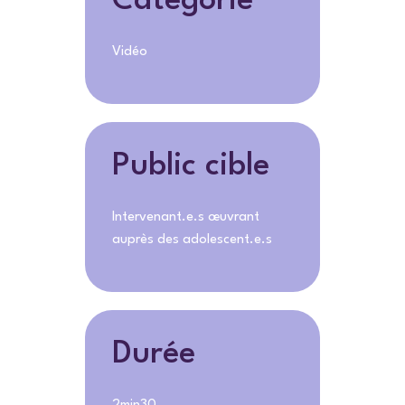
Catégorie
Vidéo
Public cible
Intervenant.e.s œuvrant
auprès des adolescent.e.s
Durée