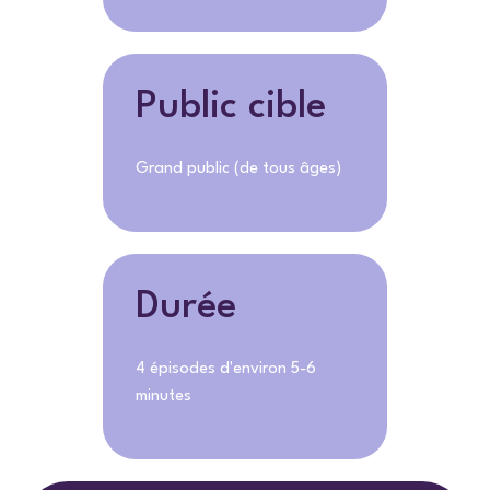
Public cible
Grand public (de tous âges)
Durée
4 épisodes d'environ 5-6
minutes