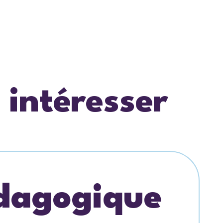
 intéresser
édagogique