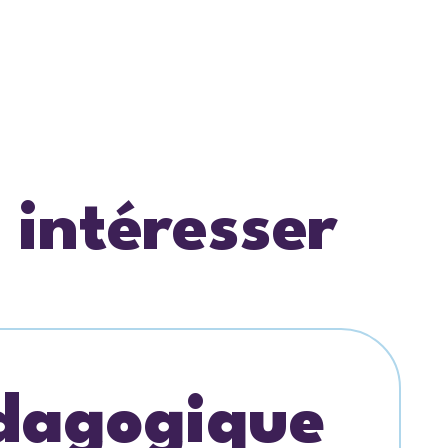
 intéresser
édagogique