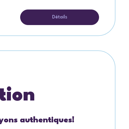
Détails
tion
oyons authentiques!