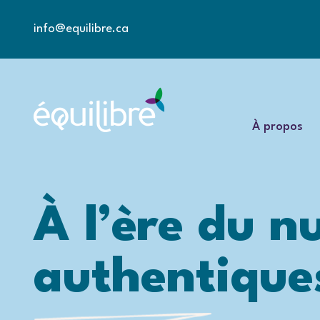
info@equilibre.ca
À propos
À l’ère du n
authentique