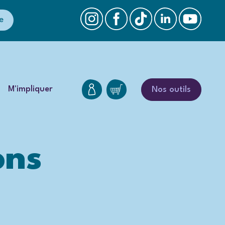
e
M'impliquer
Nos outils
ons