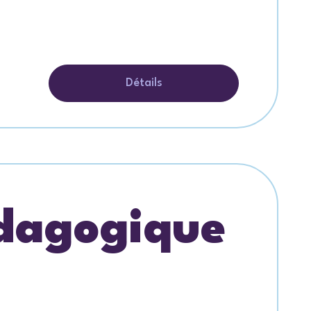
Détails
édagogique