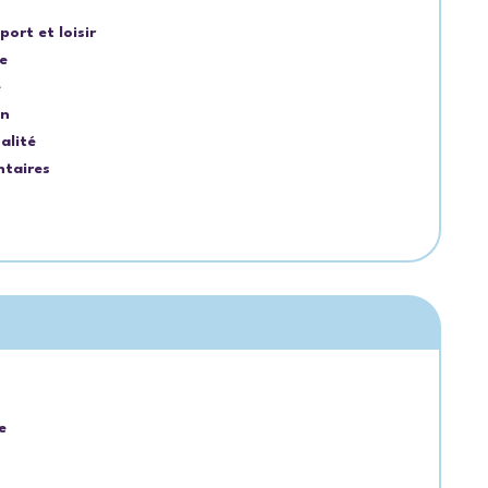
port et loisir
e
e
on
alité
ntaires
e