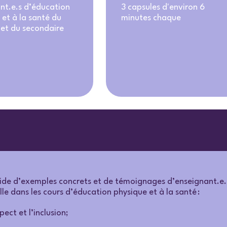
nt.e.s d’éducation
3 capsules d'environ 6
 et à la santé du
minutes chaque
 et du secondaire
aide d’exemples concrets et de témoignages d’enseignant.e.s,
lle dans les cours d’éducation physique et à la santé :
pect et l’inclusion;