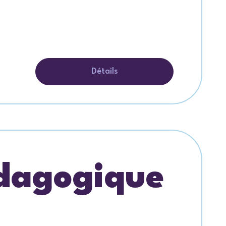
Détails
édagogique