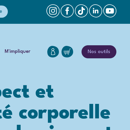
e
M'impliquer
Nos outils
ect et
té corporelle