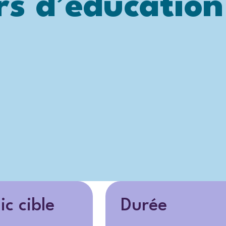
rs d’éducation
ic cible
Durée