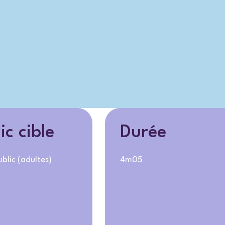
ic cible
Durée
blic (adultes)
4m05