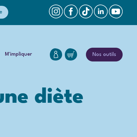
e
M'impliquer
Nos outils
une diète