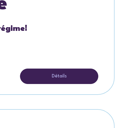
e
régime!
Détails