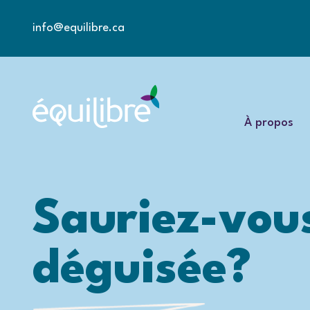
info@equilibre.ca
À propos
Sauriez-vous
déguisée?