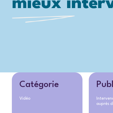
mieux inter
Catégorie
Publ
Vidéo
Interven
auprès d