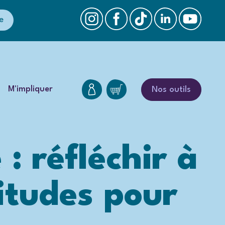
e
M'impliquer
Nos outils
: réfléchir à
itudes pour