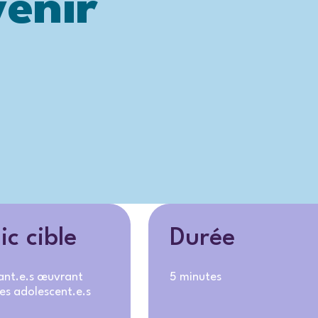
venir
ic cible
Durée
ant.e.s œuvrant
5 minutes
es adolescent.e.s